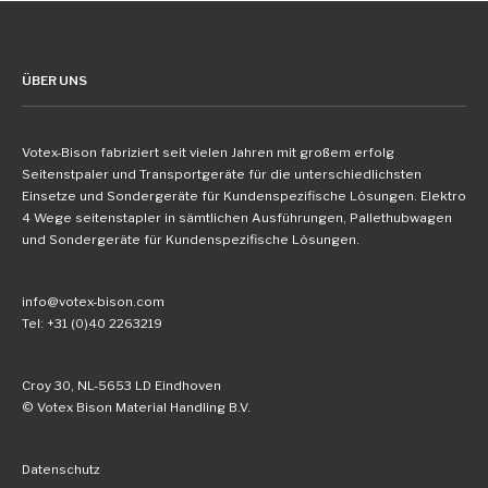
ÜBER UNS
Votex-Bison fabriziert seit vielen Jahren mit großem erfolg
Seitenstpaler und Transportgeräte für die unterschiedlichsten
Einsetze und Sondergeräte für Kundenspezifische Lösungen. Elektro
4 Wege seitenstapler in sämtlichen Ausführungen, Pallethubwagen
und Sondergeräte für Kundenspezifische Lösungen.
info@votex-bison.com
Tel: +31 (0)40 2263219
Croy 30, NL-5653 LD Eindhoven
© Votex Bison Material Handling B.V.
Datenschutz