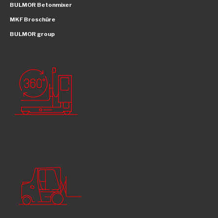
BULMOR Betonmixer
MKF Broschüre
BULMOR group