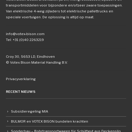
transportmiddelen voor bijzondere en/ofzeer zware toepassingen.
Van elektrische 4-weg zijladers tot elektrische pallettrucks en
speciale voertuigen. De oplossing is altijd op maat.
info@votex-bison.com
Tel: +31 (0)40 2263219
Croy 30, 5653 LD, Eindhoven
© Votex Bison Material Handling B.V.
Privacyverklaring
RECENT NIEUWS
Subsidieregeling MIA
BULMOR en VOTEX BISON bundelen krachten
Sonderbau – Rohrtransportwagen für Schüttgut aus Deckensilo