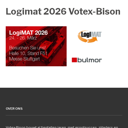
Logimat 2026 Votex-Bison
OVER ONS
Votex-Bison bouwt al tientallen jaren, met grootsucces, zijladers en