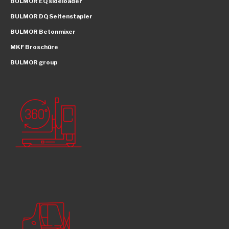
BULMOR EQ sideloader
BULMOR DQ Seitenstapler
BULMOR Betonmixer
MKF Broschüre
BULMOR group