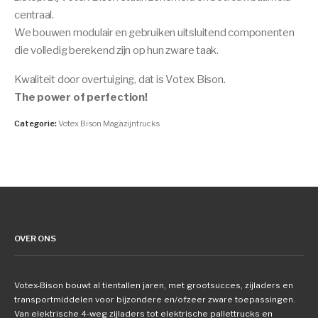
centraal.
We bouwen modulair en gebruiken uitsluitend componenten
die volledig berekend zijn op hun zware taak.
Kwaliteit door overtuiging, dat is Votex Bison.
The power of perfection!
Categorie:
Votex Bison Magazijntrucks
OVER ONS
Votex-Bison bouwt al tientallen jaren, met grootsucces, zijladers en
transportmiddelen voor bijzondere en/ofzeer zware toepassingen.
Van elektrische 4-weg zijladers tot elektrische pallettrucks en