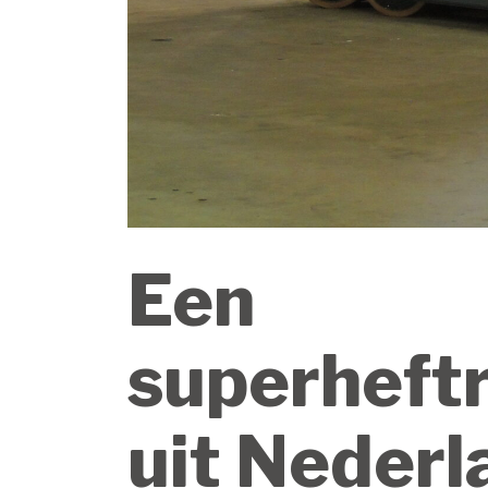
Een
superheft
uit Nederl