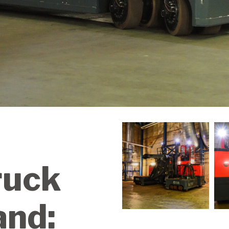
ruck
and: