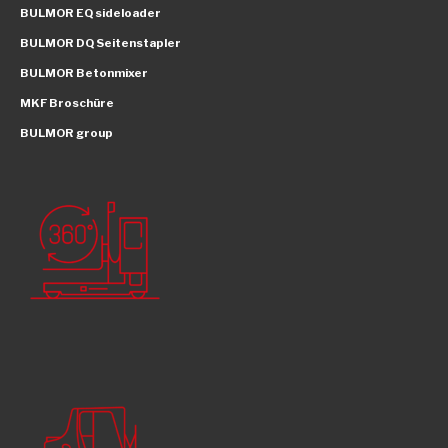
BULMOR EQ sideloader
BULMOR DQ Seitenstapler
BULMOR Betonmixer
MKF Broschüre
BULMOR group