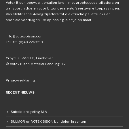
Votex-Bison bouwt al tientallen jaren, met grootsucces, zijladers en
transportmiddelen voor bijzondere en/ofzeer zware toepassingen.
Van elektrische 4-weg zijladers tot elektrische pallettrucks en
speciale voertuigen. De oplossing is altijd op maat.
info@votex-bison.com
Tel: +31 (0)40 2263219
Croy 30, 5653 LD, Eindhoven
© Votex Bison Material Handling B.V.
Privacyverklaring
RECENT NIEUWS
Subsidieregeling MIA
BULMOR en VOTEX BISON bundelen krachten